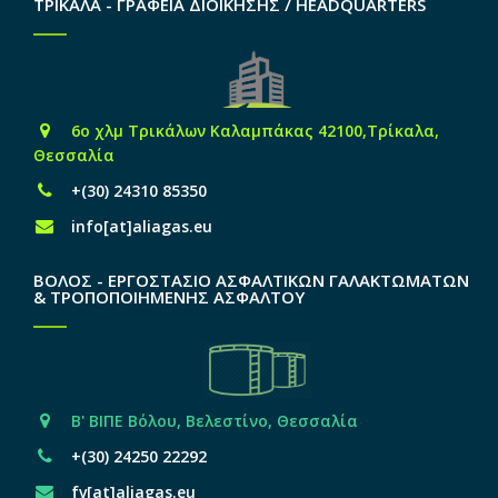
ΤΡΙΚΑΛΑ - ΓΡΑΦΕΙΑ ΔΙΟΙΚΗΣΗΣ / HEADQUARTERS
6o χλμ Τρικάλων Καλαμπάκας 42100,Τρίκαλα,
Θεσσαλία
+(30) 24310 85350
info[at]aliagas.eu
ΒΟΛΟΣ - ΕΡΓΟΣΤΑΣΙΟ ΑΣΦΑΛΤΙΚΩΝ ΓΑΛΑΚΤΩΜΑΤΩΝ
& ΤΡΟΠΟΠΟΙΗΜΕΝΗΣ ΑΣΦΑΛΤΟΥ
Β' ΒΙΠΕ Βόλου, Βελεστίνο, Θεσσαλία
+(30) 24250 22292
fv[at]aliagas.eu