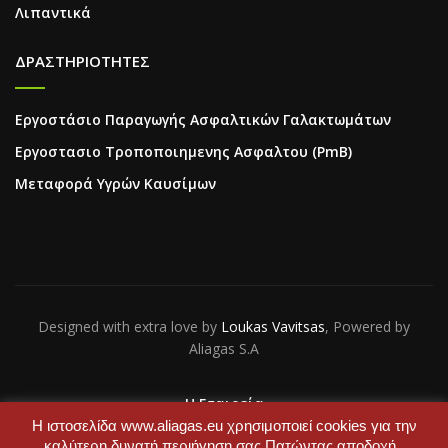
Λιπαντικά
ΔΡΑΣΤΗΡΙΟΤΗΤΕΣ
Εργοστάσιο Παραγωγής Ασφαλτικών Γαλακτωμάτων
Εργοστασιο Τροποποιημενης Ασφαλτου (PmB)
Μεταφορά Υγρών Καυσίμων
Designed with extra love by
Loukas Vavitsas
, Powered by
Aliagas S.A
Η Εταιρεία
Επικοινωνία
Η ιστοσελίδα www.aliagas.eu χρησιμοποιεί cookies για την
καλύτερη δυνατή περιήγηση σας.Πατώντας αποδοχή ,