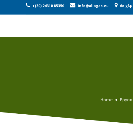
ΕΤΑΙΡΕΊΑ
ΠΡΟΪΌΝΤΑ
ΜΟ
+(30) 24310 85350
info@aliagas.eu
6o χλμ
Home
Εργοσ