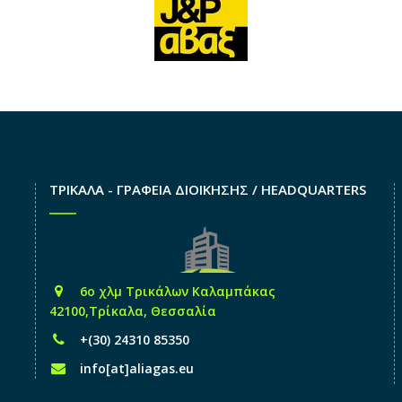
ΤΡΙΚΑΛΑ - ΓΡΑΦΕΙΑ ΔΙΟΙΚΗΣΗΣ / HEADQUARTERS
6o χλμ Τρικάλων Καλαμπάκας
42100,Τρίκαλα, Θεσσαλία
+(30) 24310 85350
info[at]aliagas.eu