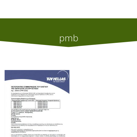
pmb
Home
Εργοστασιο Τροποποιημενης Ασφαλτου (PmB)
pmb