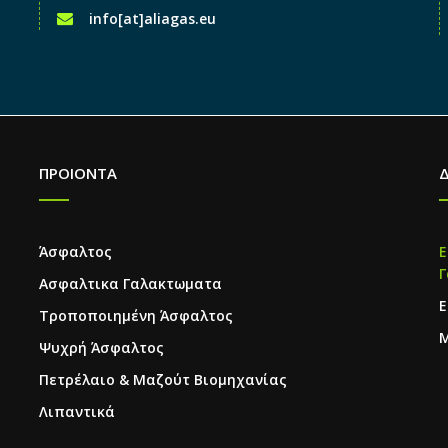
info[at]aliagas.eu
ΠΡΟΙΟΝΤΑ
Άσφαλτος
Ε
Γ
Ασφαλτικα Γαλακτωματα
Ε
Τροποποιημένη Άσφαλτος
Μ
Ψυχρή Άσφαλτος
Πετρέλαιο & Μαζούτ Βιομηχανίας
Λιπαντικά