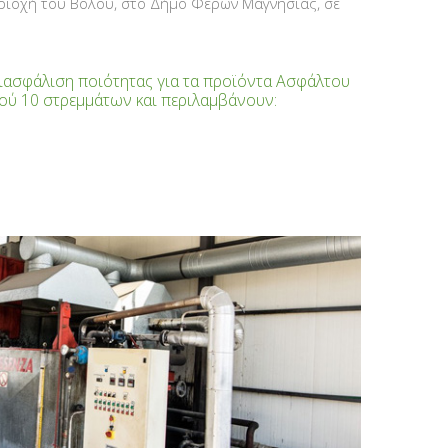
Περιοχή του Βόλου, στο Δήμο Φερών Μαγνησίας, σε
διασφάλιση ποιότητας για τα προϊόντα Ασφάλτου
δού 10 στρεμμάτων και περιλαμβάνουν: