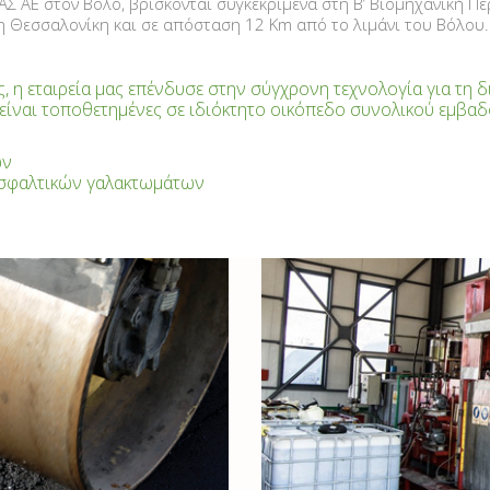
ΑΣ ΑΕ στον Βόλο, βρίσκονται συγκεκριμένα στη Β’ Βιομηχανική 
 Θεσσαλονίκη και σε απόσταση 12 Km από το λιμάνι του Βόλου.
 η εταιρεία μας επένδυσε στην σύγχρονη τεχνολογία για τη 
 είναι τοποθετημένες σε ιδιόκτητο οικόπεδο συνολικού εμβα
ων
ασφαλτικών γαλακτωμάτων