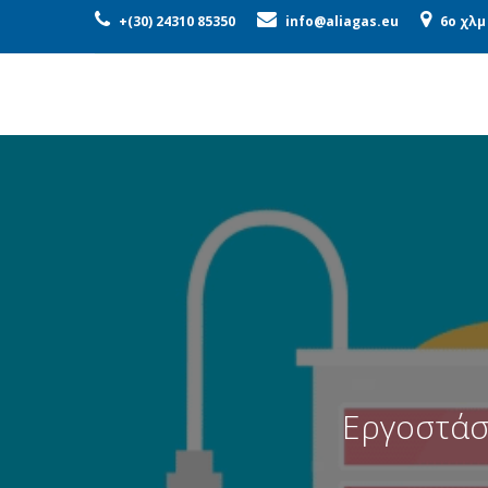
ΕΤΑΙΡΕΊΑ
ΠΡΟΪΌΝΤΑ
ΜΟ
+(30) 24310 85350
info@aliagas.eu
6o χλμ
Εργοστάσ