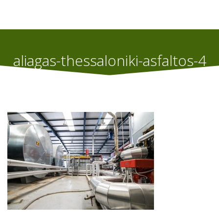
aliagas-thessaloniki-asfaltos-4
Home
Εργοστάσιο Παραγωγής Ασφαλτικών Γαλακτωμάτων
aliagas-thessaloniki-asfaltos-4