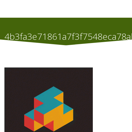
4b3fa3e71861a7f3f7548eca78
Home
Η Εταιρεία Αλιάγας Α.Ε
4b3fa3e71861a7f3f7548eca78ab38e1