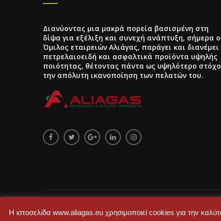
Διανύοντας μια μακρά πορεία βασισμένη στη
δίψα για εξέλιξη και συνεχή ανάπτυξη, σήμερα ο
Όμιλος εταιρειών Αλιάγας, παράγει και διανέμει
πετρελαιοειδή και ασφαλτικά προϊόντα υψηλής
ποιότητας, θέτοντας πάντα ως υψηλότερο στόχο
την απόλυτη ικανοποίηση των πελατών του.
Designed with extra love by
Loukas Vavitsas
, Powered b
Η ιστοσελίδα www.aliagas.eu χρησιμοποιεί cookies για την καλ