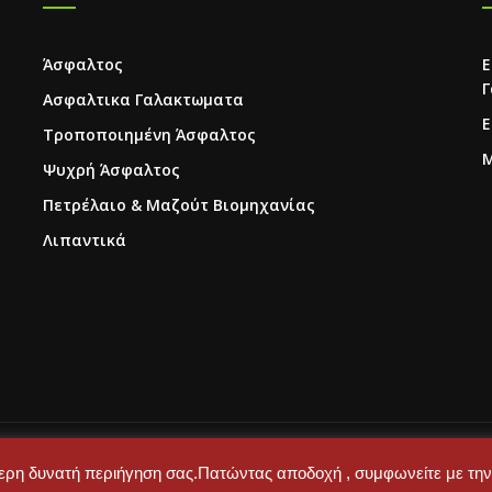
Άσφαλτος
Ε
Γ
Ασφαλτικα Γαλακτωματα
Ε
Τροποποιημένη Άσφαλτος
Μ
Ψυχρή Άσφαλτος
Πετρέλαιο & Μαζούτ Βιομηχανίας
Λιπαντικά
y Aliagas S.A
ύτερη δυνατή περιήγηση σας.Πατώντας αποδοχή , συμφωνείτε με την