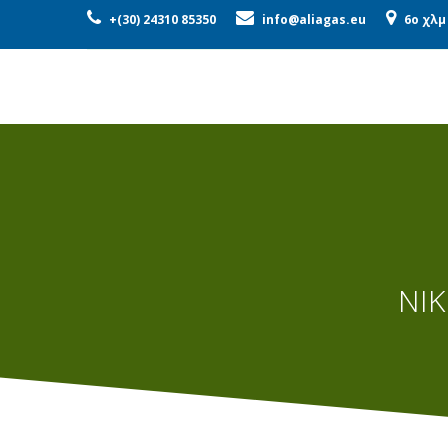
ΕΤΑΙΡΕΊΑ
ΠΡΟΪΌΝΤΑ
ΜΟ
+(30) 24310 85350
info@aliagas.eu
6o χλμ
ΝΙΚ