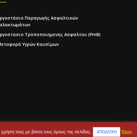
ργοστάσιο Παραγωγής Ασφαλτικών
αλακτωμάτων
ργοστασιο Τροποποιημενης Ασφαλτου (PmB)
εταφορά Υγρών Καυσίμων
Η Εταιρεία
Επικοινωνία
 χρήση τους με βάση τους όρους της σελίδας.
Όροι
ΑΠΟΔΟΧΗ