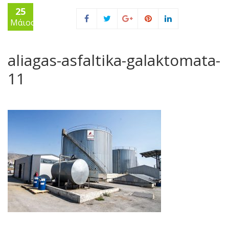
25
Μάιος
aliagas-asfaltika-galaktomata-
11