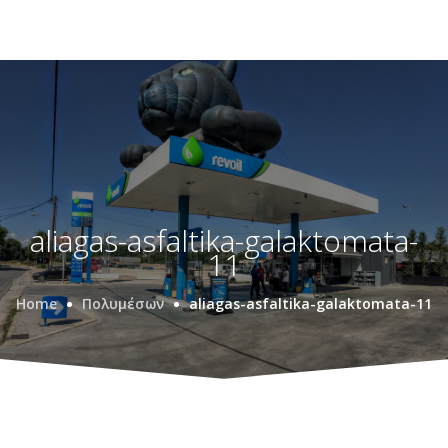
aliagas-asfaltika-galaktomata-
11
Home
Πολυμέσων
aliagas-asfaltika-galaktomata-11