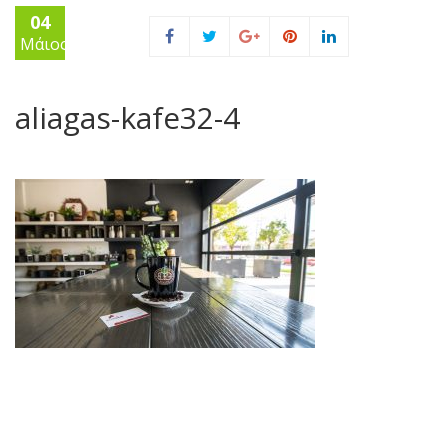
04
Μάιος
aliagas-kafe32-4