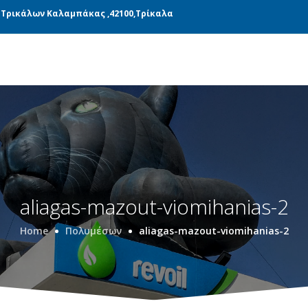
ΝΆΔΕΣ ΠΑΡΑΓΩΓΉΣ
ΜΕΤΑΦΟΡΙΚΉ
BLOG
 Τρικάλων Καλαμπάκας ,42100,Τρίκαλα
aliagas-mazout-viomihanias-2
Home
Πολυμέσων
aliagas-mazout-viomihanias-2