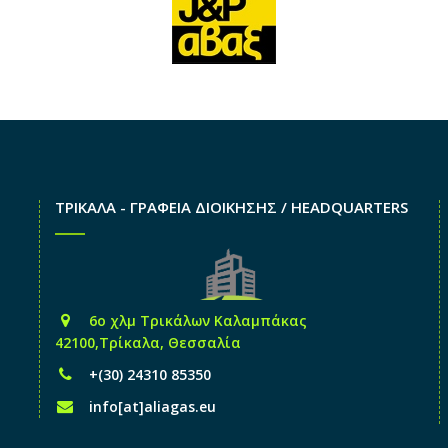
ΤΡΙΚΑΛΑ - ΓΡΑΦΕΙΑ ΔΙΟΙΚΗΣΗΣ / HEADQUARTERS
6o χλμ Τρικάλων Καλαμπάκας
42100,Τρίκαλα, Θεσσαλία
+(30) 24310 85350
info[at]aliagas.eu