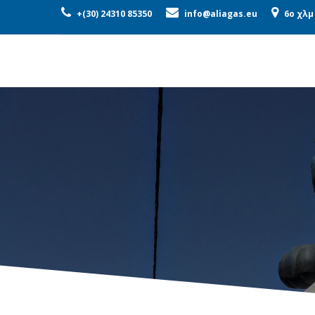
ΕΤΑΙΡΕΊΑ
ΠΡΟΪΌΝΤΑ
ΜΟ
+(30) 24310 85350
info@aliagas.eu
6o χλμ