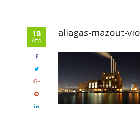
aliagas-mazout-vi
18
Απρ