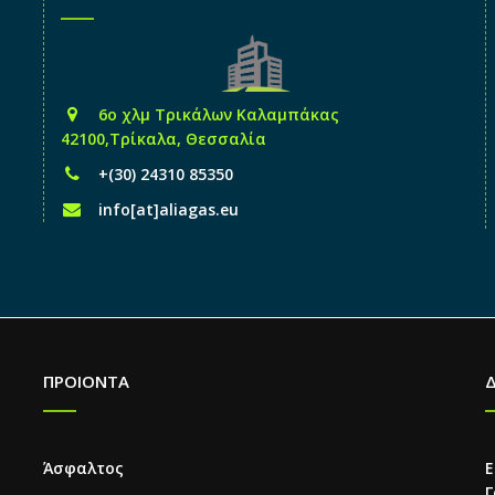
6o χλμ Τρικάλων Καλαμπάκας
42100,Τρίκαλα, Θεσσαλία
+(30) 24310 85350
info[at]aliagas.eu
ΠΡΟΙΟΝΤΑ
Άσφαλτος
Ε
Γ