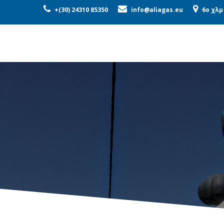
ΕΤΑΙΡΕΊΑ
ΠΡΟΪΌΝΤΑ
ΜΟ
+(30) 24310 85350
info@aliagas.eu
6o χλμ