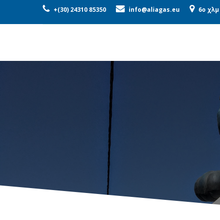
ΕΤΑΙΡΕΊΑ
ΠΡΟΪΌΝΤΑ
ΜΟ
+(30) 24310 85350
info@aliagas.eu
6o χλμ