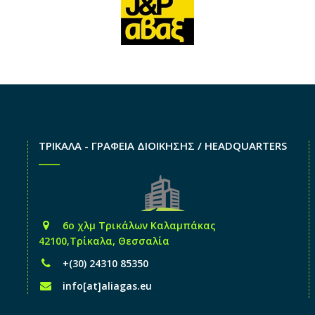
ΤΡΙΚΑΛΑ - ΓΡΑΦΕΙΑ ΔΙΟΙΚΗΣΗΣ / HEADQUARTERS
6o χλμ Τρικάλων Καλαμπάκας
42100,Τρίκαλα, Θεσσαλία
+(30) 24310 85350
info[at]aliagas.eu