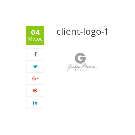
client-logo-1
04
Μάιος