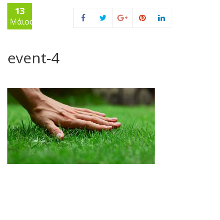
13
Μάιος
event-4