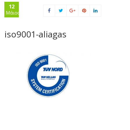
12
Μάιος
iso9001-aliagas