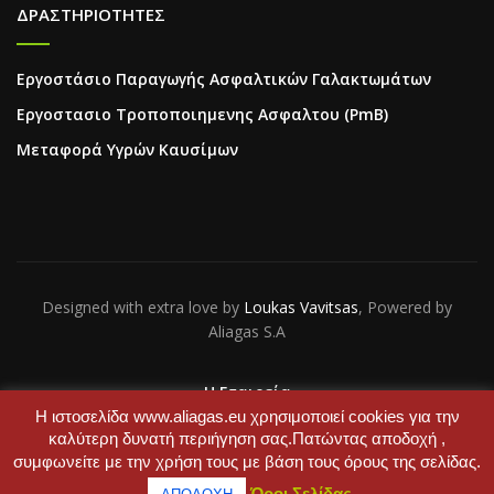
ΔΡΑΣΤΗΡΙΟΤΗΤΕΣ
Εργοστάσιο Παραγωγής Ασφαλτικών Γαλακτωμάτων
Εργοστασιο Τροποποιημενης Ασφαλτου (PmB)
Μεταφορά Υγρών Καυσίμων
Designed with extra love by
Loukas Vavitsas
, Powered by
Aliagas S.A
Η Εταιρεία
Επικοινωνία
Η ιστοσελίδα www.aliagas.eu χρησιμοποιεί cookies για την
καλύτερη δυνατή περιήγηση σας.Πατώντας αποδοχή ,
συμφωνείτε με την χρήση τους με βάση τους όρους της σελίδας.
Όροι Σελίδας