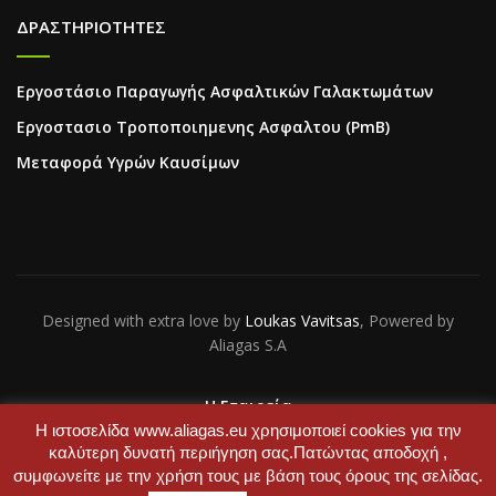
ΔΡΑΣΤΗΡΙΟΤΗΤΕΣ
Εργοστάσιο Παραγωγής Ασφαλτικών Γαλακτωμάτων
Εργοστασιο Τροποποιημενης Ασφαλτου (PmB)
Μεταφορά Υγρών Καυσίμων
Designed with extra love by
Loukas Vavitsas
, Powered by
Aliagas S.A
Η Εταιρεία
Επικοινωνία
Η ιστοσελίδα www.aliagas.eu χρησιμοποιεί cookies για την
καλύτερη δυνατή περιήγηση σας.Πατώντας αποδοχή ,
συμφωνείτε με την χρήση τους με βάση τους όρους της σελίδας.