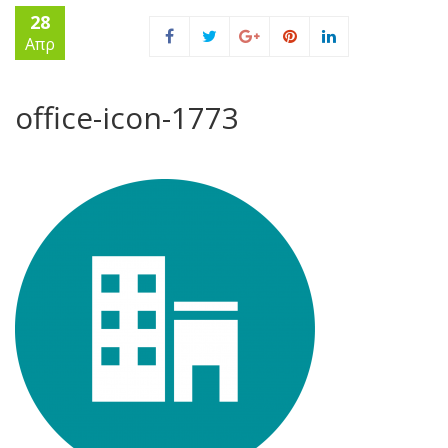
28
Απρ
office-icon-1773