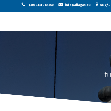
ΕΤΑΙΡΕΊΑ
ΠΡΟΪΌΝΤΑ
ΜΟ
+(30) 24310 85350
info@aliagas.eu
6o χλμ
t