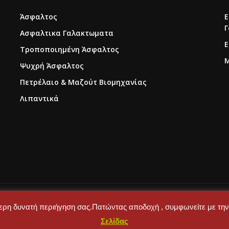
Άσφαλτος
Ε
Γ
Ασφαλτικα Γαλακτωματα
Ε
Τροποποιημένη Άσφαλτος
Μ
Ψυχρή Άσφαλτος
Πετρέλαιο & Μαζούτ Βιομηχανίας
Λιπαντικά
y Aliagas S.A
ύτερη δυνατή περιήγηση σας.Πατώντας αποδοχή , συμφωνείτε με την
Σελίδας