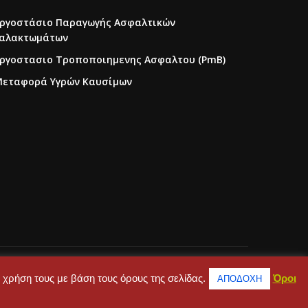
ργοστάσιο Παραγωγής Ασφαλτικών
αλακτωμάτων
ργοστασιο Τροποποιημενης Ασφαλτου (PmB)
εταφορά Υγρών Καυσίμων
Η Εταιρεία
Επικοινωνία
 χρήση τους με βάση τους όρους της σελίδας.
Όροι
ΑΠΟΔΟΧΗ