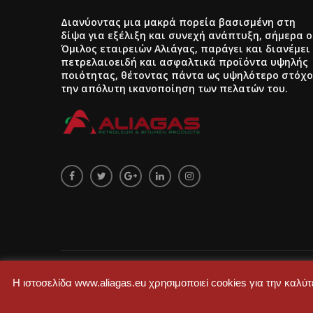
Διανύοντας μια μακρά πορεία βασισμένη στη
δίψα για εξέλιξη και συνεχή ανάπτυξη, σήμερα ο
Όμιλος εταιρειών Αλιάγας, παράγει και διανέμει
πετρελαιοειδή και ασφαλτικά προϊόντα υψηλής
ποιότητας, θέτοντας πάντα ως υψηλότερο στόχο
την απόλυτη ικανοποίηση των πελατών του.
Designed with extra love by
Loukas Vavitsas
, Powered b
Η ιστοσελίδα www.aliagas.eu χρησιμοποιεί cookies για την καλ