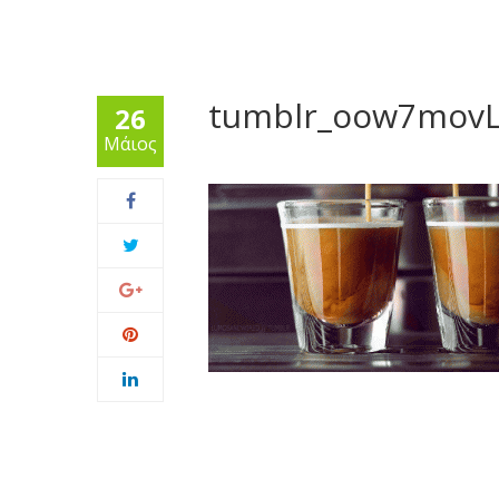
tumblr_oow7movL
26
Μάιος