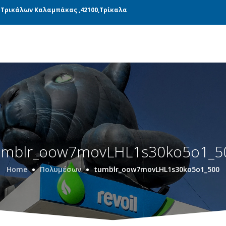
ΝΆΔΕΣ ΠΑΡΑΓΩΓΉΣ
ΜΕΤΑΦΟΡΙΚΉ
BLOG
 Τρικάλων Καλαμπάκας ,42100,Τρίκαλα
umblr_oow7movLHL1s30ko5o1_5
Home
Πολυμέσων
tumblr_oow7movLHL1s30ko5o1_500